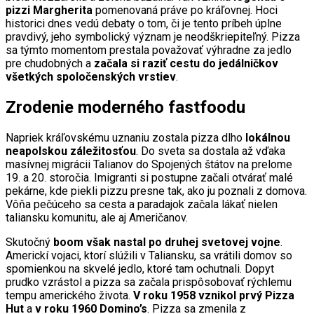
pizzi Margherita
pomenovaná práve po kráľovnej. Hoci
historici dnes vedú debaty o tom, či je tento príbeh úplne
pravdivý, jeho symbolický význam je neodškriepiteľný. Pizza
sa týmto momentom prestala považovať výhradne za jedlo
pre chudobných a
začala si raziť cestu do jedálničkov
všetkých spoločenských vrstiev
.
Zrodenie moderného fastfoodu
Napriek kráľovskému uznaniu zostala pizza dlho
lokálnou
neapolskou záležitosťou
. Do sveta sa dostala až vďaka
masívnej migrácii Talianov do Spojených štátov na prelome
19. a 20. storočia. Imigranti si postupne začali otvárať malé
pekárne, kde piekli pizzu presne tak, ako ju poznali z domova.
Vôňa pečúceho sa cesta a paradajok začala lákať nielen
taliansku komunitu, ale aj Američanov.
Skutočný
boom však nastal po druhej svetovej vojne
.
Americkí vojaci, ktorí slúžili v Taliansku, sa vrátili domov so
spomienkou na skvelé jedlo, ktoré tam ochutnali. Dopyt
prudko vzrástol a pizza sa začala prispôsobovať rýchlemu
tempu amerického života.
V roku 1958 vznikol prvý Pizza
Hut
a
v roku 1960 Domino’s
. Pizza sa zmenila z