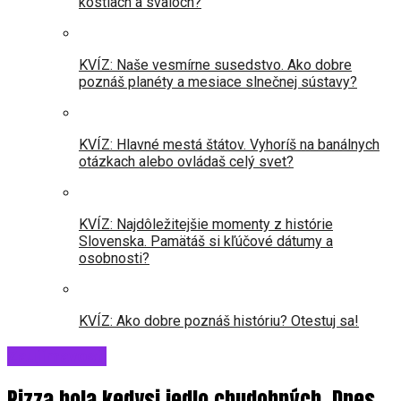
kostiach a svaloch?
KVÍZ: Naše vesmírne susedstvo. Ako dobre
poznáš planéty a mesiace slnečnej sústavy?
KVÍZ: Hlavné mestá štátov. Vyhoríš na banálnych
otázkach alebo ovládaš celý svet?
KVÍZ: Najdôležitejšie momenty z histórie
Slovenska. Pamätáš si kľúčové dátumy a
osobnosti?
KVÍZ: Ako dobre poznáš históriu? Otestuj sa!
Zaujímavosti
Pizza bola kedysi jedlo chudobných. Dnes