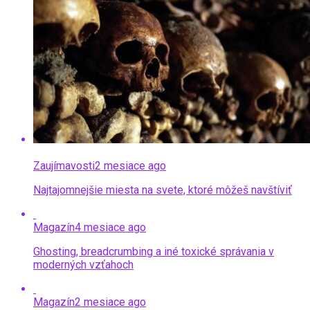
Zaujímavosti
2 mesiace ago
Najtajomnejšie miesta na svete, ktoré môžeš navštíviť
Magazín
4 mesiace ago
Ghosting, breadcrumbing a iné toxické správania v
moderných vzťahoch
Magazín
2 mesiace ago