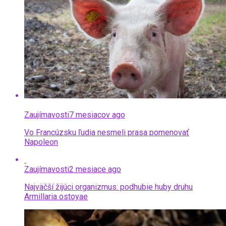
Zaujímavosti
7 mesiacov ago
Vo Francúzsku ľudia nesmeli prasa pomenovať
Napoleon
Zaujímavosti
2 mesiace ago
Najväčší žijúci organizmus: podhubie huby druhu
Armillaria ostoyae