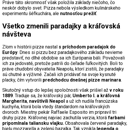
Práve táto skromnosť však položila základy niečoho, čo
neskôr dobylo svet. Pizza nebola výsledkom kulinárskeho
experimentu šéfkuchára, ale
nutnosťou prežiť
.
Všetko zmenili paradajky a kráľovská
návšteva
Zlom v histórii pizze nastal
s príchodom paradajok do
Európy
. Dnes si pizzu bez paradajkového základu nevieme
predstaviť, no dlhé obdobie sa ich Európania báli. Považovali
ich za jedovaté, pretože patrili do čeľade ľuľkovitých. Boli to
práve chudobní obyvatelia Neapolu, ktorí zistili, že paradajky
sú chutné a výživné. Začali ich pridávať na svoje kysnuté
placky, čím vytvorili
predchodcu dnešnej pizze marinara
.
Skutočný vstup do lepšej spoločnosti však prišiel až
v roku
1889
. Traduje sa, že kráľovský pár,
Umberto I. a kráľovná
Margherita
,
navštívili Neapol
a už ich nudila francúzska
kuchyňa, ktorá bola vtedy štandardom na kráľovských
dvoroch. Miestny pekár Raffaele Esposito im pripravil tri
druhy pizze. Kráľovnej najviac zachutila verzia, ktorá
farbami
pripomínala taliansku vlajku.
Obsahovala červené paradajky,
bielu mozzarella a zelenú bazalka. Tak vznikla
legenda o