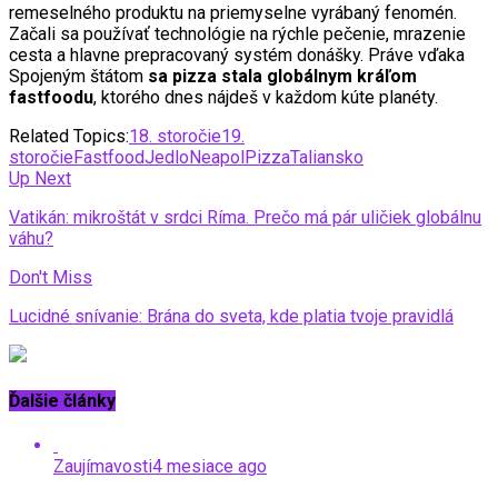
remeselného produktu na priemyselne vyrábaný fenomén.
Začali sa používať technológie na rýchle pečenie, mrazenie
cesta a hlavne prepracovaný systém donášky. Práve vďaka
Spojeným štátom
sa pizza stala globálnym kráľom
fastfoodu
, ktorého dnes nájdeš v každom kúte planéty.
Related Topics:
18. storočie
19.
storočie
Fastfood
Jedlo
Neapol
Pizza
Taliansko
Up Next
Vatikán: mikroštát v srdci Ríma. Prečo má pár uličiek globálnu
váhu?
Don't Miss
Lucidné snívanie: Brána do sveta, kde platia tvoje pravidlá
Ďalšie články
Zaujímavosti
4 mesiace ago