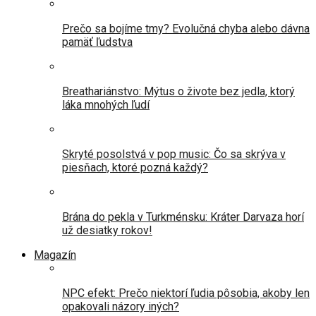
Prečo sa bojíme tmy? Evolučná chyba alebo dávna
pamäť ľudstva
Breathariánstvo: Mýtus o živote bez jedla, ktorý
láka mnohých ľudí
Skryté posolstvá v pop music: Čo sa skrýva v
piesňach, ktoré pozná každý?
Brána do pekla v Turkménsku: Kráter Darvaza horí
už desiatky rokov!
Magazín
NPC efekt: Prečo niektorí ľudia pôsobia, akoby len
opakovali názory iných?