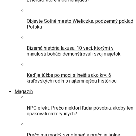
Objavte Soľné mesto Wieliczka, podzemný poklad
Poľska
Bizarná história luxusu: 10 vecí, ktorými v
minulosti boháči demonštrovali svoj majetok
Keď je túžba po moci silnejšia ako krv: 6
kráľovských rodín s najtemnejšou históriou
Magazín
NPC efekt: Prečo niektorí ľudia pôsobia, akoby len
opakovali názory iných?
Prečo má modrý syr pleseň a prečo je úplne