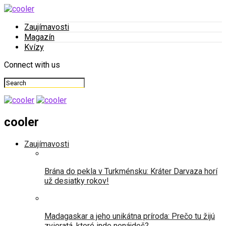
Zaujímavosti
Magazín
Kvízy
Connect with us
cooler
Zaujímavosti
Brána do pekla v Turkménsku: Kráter Darvaza horí
už desiatky rokov!
Madagaskar a jeho unikátna príroda: Prečo tu žijú
zvieratá, ktoré inde nenájdeš?