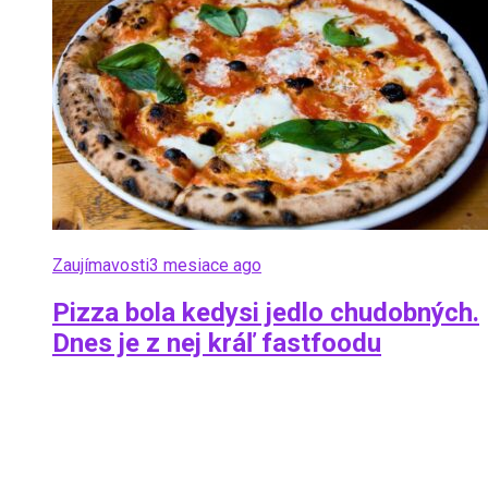
Zaujímavosti
3 mesiace ago
Pizza bola kedysi jedlo chudobných.
Dnes je z nej kráľ fastfoodu
Keď si dnes objednávaš pizzu, pravdepodobne ju
vnímaš ako symbol filmových večerov, alebo rýchleho
obeda v meste. Tento pokrm, ktorý dominuje svetovému
rebríčku popularity, však nezačínal...