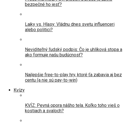
bezpečné ho jesť?
Lajky vs. Hlasy: Vládnu dnes svetu influenceri
alebo politici?
Neviditeľný ľudský podpis: Čo je uhlíková stopa a
ako formuje našu budúcnosť?
Najlepšie free-to-play hry, ktoré ťa zabavia aj bez
centu (a nie sú pay-to-win)
Kvízy
KVÍZ: Pevná opora nášho tela. Koľko toho vieš o
kostiach a svaloch?