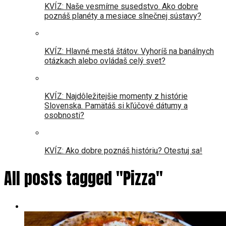
KVÍZ: Naše vesmírne susedstvo. Ako dobre
poznáš planéty a mesiace slnečnej sústavy?
KVÍZ: Hlavné mestá štátov. Vyhoríš na banálnych
otázkach alebo ovládaš celý svet?
KVÍZ: Najdôležitejšie momenty z histórie
Slovenska. Pamätáš si kľúčové dátumy a
osobnosti?
KVÍZ: Ako dobre poznáš históriu? Otestuj sa!
All posts tagged "Pizza"