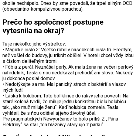
okolie nechápalo. Dnes by sme povedali, že trpel silným OCD
(obsedantno-kompulzívnou poruchou).
Prečo ho spoločnosť postupne
vytesnila na okraj?
Tu je niekoľko jeho výstrelkov:
• Magické číslo 3: Všetko robil v násobkoch čísla tri. Predtým,
než vošiel do budovy, ju trikrát obišiel. V hoteli chcel vždy izbu
s číslom deliteľným tromi.
• Fóbia z perál: Neznášal perly. Ak mala žena na večeri perlový
náhrdelník, Tesla s ňou nedokázal prehodiť ani slovo. Niekedy
ju dokonca poslal domov.
• Nedotýkajte sa ma: Mal panický strach z baktérií a vlasov
iných ľudí.
• Láska k holubom: Toto bol klinec do rakvy jeho povesti. Na
staré kolená tvrdil, že miluje jednu konkrétnu bielu holubicu
tak, „ako muž miluje ženu“. Keď holubica zomrela, Tesla
vyhlásil, že s ňou odišiel aj jeho životný účel.
Pre pragmatických Newyorčanov to bolo príliš. Z „Pána
Elektriny“ sa stal „ten bláznivý starý ujo z parku“.