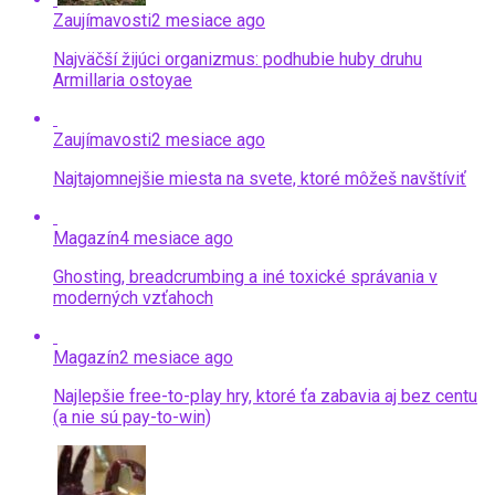
Zaujímavosti
2 mesiace ago
Najväčší žijúci organizmus: podhubie huby druhu
Armillaria ostoyae
Zaujímavosti
2 mesiace ago
Najtajomnejšie miesta na svete, ktoré môžeš navštíviť
Magazín
4 mesiace ago
Ghosting, breadcrumbing a iné toxické správania v
moderných vzťahoch
Magazín
2 mesiace ago
Najlepšie free-to-play hry, ktoré ťa zabavia aj bez centu
(a nie sú pay-to-win)