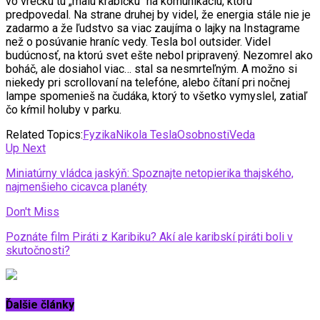
vo vrecku tú „malú krabičku“ na komunikáciu, ktorú
predpovedal. Na strane druhej by videl, že energia stále nie je
zadarmo a že ľudstvo sa viac zaujíma o lajky na Instagrame
než o posúvanie hraníc vedy. Tesla bol outsider. Videl
budúcnosť, na ktorú svet ešte nebol pripravený. Nezomrel ako
boháč, ale dosiahol viac… stal sa nesmrteľným. A možno si
niekedy pri scrollovaní na telefóne, alebo čítaní pri nočnej
lampe spomenieš na čudáka, ktorý to všetko vymyslel, zatiaľ
čo kŕmil holuby v parku.
Related Topics:
Fyzika
Nikola Tesla
Osobnosti
Veda
Up Next
Miniatúrny vládca jaskýň: Spoznajte netopierika thajského,
najmenšieho cicavca planéty
Don't Miss
Poznáte film Piráti z Karibiku? Akí ale karibskí piráti boli v
skutočnosti?
Ďalšie články