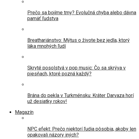
Prečo sa bojíme tmy? Evolučná chyba alebo dávna
pamäť ľudstva
Breathariánstvo: Mýtus o živote bez jedla, ktorý
láka mnohých ľudí
Skryté posolstvá v pop music: Čo sa skrýva v
piesňach, ktoré pozná každý?
Brána do pekla v Turkménsku: Kráter Darvaza horí
už desiatky rokov!
Magazín
NPC efekt: Prečo niektorí ľudia pôsobia, akoby len
opakovali názory iných?