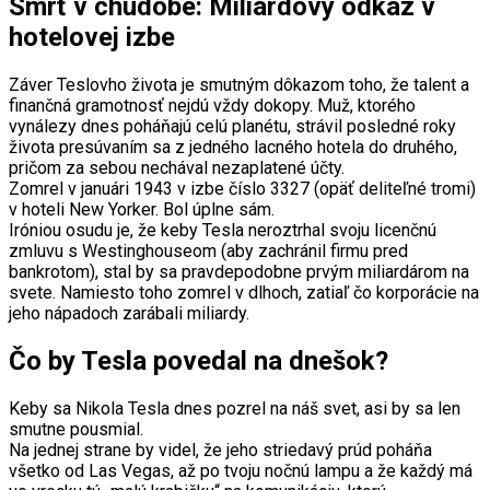
Smrť v chudobe: Miliardový odkaz v
hotelovej izbe
Záver Teslovho života je smutným dôkazom toho, že talent a
finančná gramotnosť nejdú vždy dokopy. Muž, ktorého
vynálezy dnes poháňajú celú planétu, strávil posledné roky
života presúvaním sa z jedného lacného hotela do druhého,
pričom za sebou nechával nezaplatené účty.
Zomrel v januári 1943 v izbe číslo 3327 (opäť deliteľné tromi)
v hoteli New Yorker. Bol úplne sám.
Iróniou osudu je, že keby Tesla neroztrhal svoju licenčnú
zmluvu s Westinghouseom (aby zachránil firmu pred
bankrotom), stal by sa pravdepodobne prvým miliardárom na
svete. Namiesto toho zomrel v dlhoch, zatiaľ čo korporácie na
jeho nápadoch zarábali miliardy.
Čo by Tesla povedal na dnešok?
Keby sa Nikola Tesla dnes pozrel na náš svet, asi by sa len
smutne pousmial.
Na jednej strane by videl, že jeho striedavý prúd poháňa
všetko od Las Vegas, až po tvoju nočnú lampu a že každý má