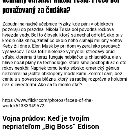
považovaný za čudáka?
Zabudni na nudné učebnice fyziky, kde páni v oblekoch
pozerajú do prázdna. Nikola Tesla bol pôvodná rocková
hviezda vedy. Bol to človek, ktorý sa nechal odfotiť, ako si v
kresle číta knihu, zatiaľ čo okolo neho šľahajú milióny voltov.
Keby žil dnes, Elon Musk by pri ňom vyzeral ako predavač
vysávačov. Tesla totiž nielenže vymyslel striedavý prúd,
vďaka ktorému ti teraz funguje nabíjačka aj chladnička, ale v
hlave nosil plány na technológie, ktoré sme pochopili až o sto
rokov neskôr. Napriek tomu tento srbsko-americký génius
nezomrel na jachte obklopený modelkami. Zomrel sám, bez
centu a s povesťou blázna, ktorý sa radšej rozpráva s holubmi
než s investormi. Ako sa to mohlo stať?
https://www.flickr.com/photos/faces-of-the-
world/51333949572
Vojna prúdov: Keď je tvojím
nepriateľom „Big Boss“ Edison