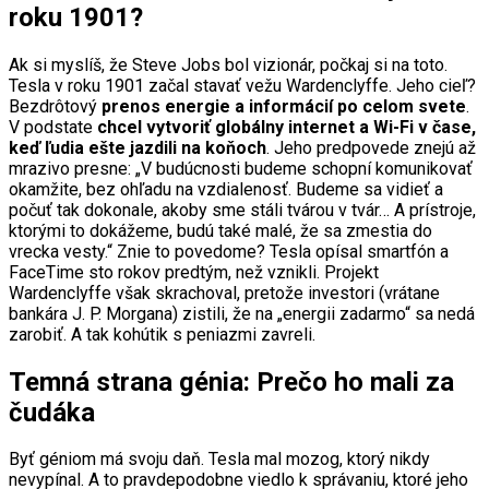
roku 1901?
Ak si myslíš, že Steve Jobs bol vizionár, počkaj si na toto.
Tesla v roku 1901 začal stavať vežu Wardenclyffe. Jeho cieľ?
Bezdrôtový
prenos energie a informácií po celom svete
.
V podstate
chcel vytvoriť globálny internet a Wi-Fi v čase,
keď ľudia ešte jazdili na koňoch
. Jeho predpovede znejú až
mrazivo presne: „V budúcnosti budeme schopní komunikovať
okamžite, bez ohľadu na vzdialenosť. Budeme sa vidieť a
počuť tak dokonale, akoby sme stáli tvárou v tvár… A prístroje,
ktorými to dokážeme, budú také malé, že sa zmestia do
vrecka vesty.“ Znie to povedome? Tesla opísal smartfón a
FaceTime sto rokov predtým, než vznikli. Projekt
Wardenclyffe však skrachoval, pretože investori (vrátane
bankára J. P. Morgana) zistili, že na „energii zadarmo“ sa nedá
zarobiť. A tak kohútik s peniazmi zavreli.
Temná strana génia: Prečo ho mali za
čudáka
Byť géniom má svoju daň. Tesla mal mozog, ktorý nikdy
nevypínal. A to pravdepodobne viedlo k správaniu, ktoré jeho