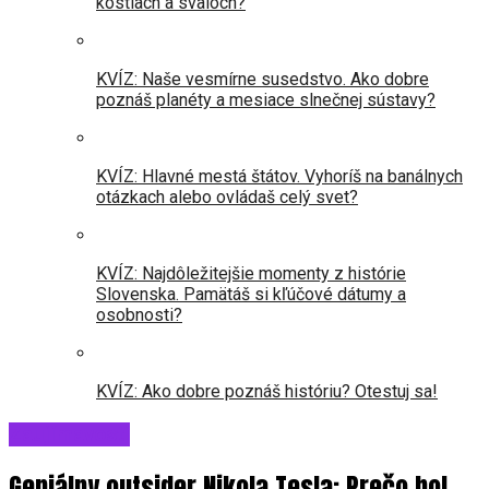
kostiach a svaloch?
KVÍZ: Naše vesmírne susedstvo. Ako dobre
poznáš planéty a mesiace slnečnej sústavy?
KVÍZ: Hlavné mestá štátov. Vyhoríš na banálnych
otázkach alebo ovládaš celý svet?
KVÍZ: Najdôležitejšie momenty z histórie
Slovenska. Pamätáš si kľúčové dátumy a
osobnosti?
KVÍZ: Ako dobre poznáš históriu? Otestuj sa!
Zaujímavosti
Geniálny outsider Nikola Tesla: Prečo bol