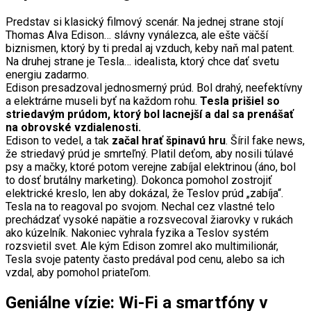
Predstav si klasický filmový scenár. Na jednej strane stojí
Thomas Alva Edison… slávny vynálezca, ale ešte väčší
biznismen, ktorý by ti predal aj vzduch, keby naň mal patent.
Na druhej strane je Tesla… idealista, ktorý chce dať svetu
energiu zadarmo.
Edison presadzoval jednosmerný prúd. Bol drahý, neefektívny
a elektrárne museli byť na každom rohu.
Tesla prišiel so
striedavým prúdom, ktorý bol lacnejší a dal sa prenášať
na obrovské vzdialenosti.
Edison to vedel, a tak
začal hrať špinavú hru
. Šíril fake news,
že striedavý prúd je smrteľný. Platil deťom, aby nosili túlavé
psy a mačky, ktoré potom verejne zabíjal elektrinou (áno, bol
to dosť brutálny marketing). Dokonca pomohol zostrojiť
elektrické kreslo, len aby dokázal, že Teslov prúd „zabíja“.
Tesla na to reagoval po svojom. Nechal cez vlastné telo
prechádzať vysoké napätie a rozsvecoval žiarovky v rukách
ako kúzelník. Nakoniec vyhrala fyzika a Teslov systém
rozsvietil svet. Ale kým Edison zomrel ako multimilionár,
Tesla svoje patenty často predával pod cenu, alebo sa ich
vzdal, aby pomohol priateľom.
Geniálne vízie: Wi-Fi a smartfóny v