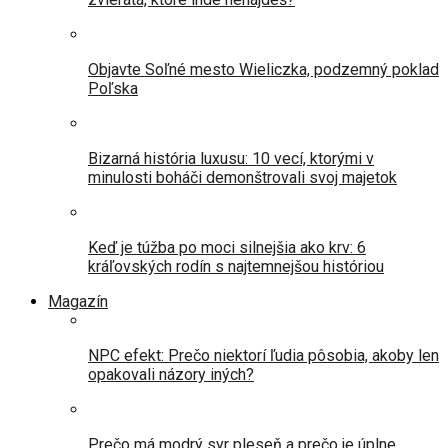
Objavte Soľné mesto Wieliczka, podzemný poklad
Poľska
Bizarná história luxusu: 10 vecí, ktorými v
minulosti boháči demonštrovali svoj majetok
Keď je túžba po moci silnejšia ako krv: 6
kráľovských rodín s najtemnejšou históriou
Magazín
NPC efekt: Prečo niektorí ľudia pôsobia, akoby len
opakovali názory iných?
Prečo má modrý syr pleseň a prečo je úplne