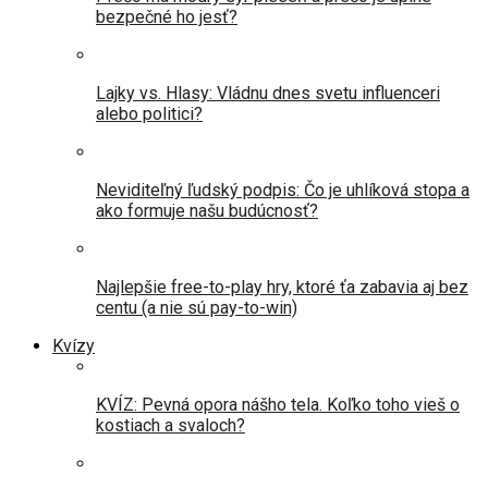
bezpečné ho jesť?
Lajky vs. Hlasy: Vládnu dnes svetu influenceri
alebo politici?
Neviditeľný ľudský podpis: Čo je uhlíková stopa a
ako formuje našu budúcnosť?
Najlepšie free-to-play hry, ktoré ťa zabavia aj bez
centu (a nie sú pay-to-win)
Kvízy
KVÍZ: Pevná opora nášho tela. Koľko toho vieš o
kostiach a svaloch?