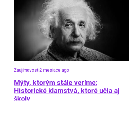
Zaujímavosti
2 mesiace ago
Mýty, ktorým stále veríme:
Historické klamstvá, ktoré učia aj
školy
Čo ak ti povieme, že Kolumbus neobjavil Ameriku,
Napoleon nebol malý a stredovekí ľudia si neverili, že je
Zem plochá? História, ako ju poznáme, je plná...