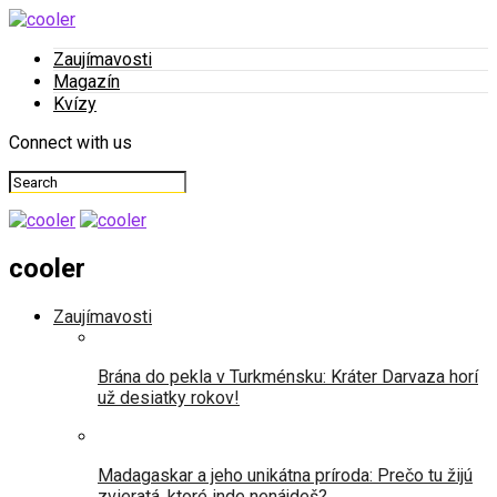
Zaujímavosti
Magazín
Kvízy
Connect with us
cooler
Zaujímavosti
Brána do pekla v Turkménsku: Kráter Darvaza horí
už desiatky rokov!
Madagaskar a jeho unikátna príroda: Prečo tu žijú
zvieratá, ktoré inde nenájdeš?