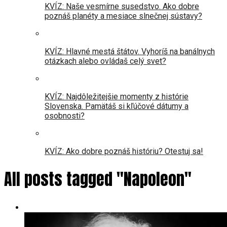
KVÍZ: Naše vesmírne susedstvo. Ako dobre
poznáš planéty a mesiace slnečnej sústavy?
KVÍZ: Hlavné mestá štátov. Vyhoríš na banálnych
otázkach alebo ovládaš celý svet?
KVÍZ: Najdôležitejšie momenty z histórie
Slovenska. Pamätáš si kľúčové dátumy a
osobnosti?
KVÍZ: Ako dobre poznáš históriu? Otestuj sa!
All posts tagged "Napoleon"