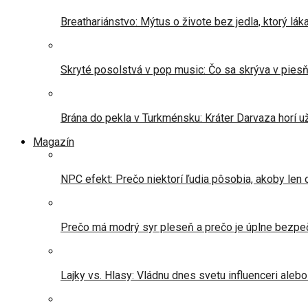
Breathariánstvo: Mýtus o živote bez jedla, ktorý lá
Skryté posolstvá v pop music: Čo sa skrýva v pies
Brána do pekla v Turkménsku: Kráter Darvaza horí u
Magazín
NPC efekt: Prečo niektorí ľudia pôsobia, akoby len 
Prečo má modrý syr pleseň a prečo je úplne bezpe
Lajky vs. Hlasy: Vládnu dnes svetu influenceri alebo 