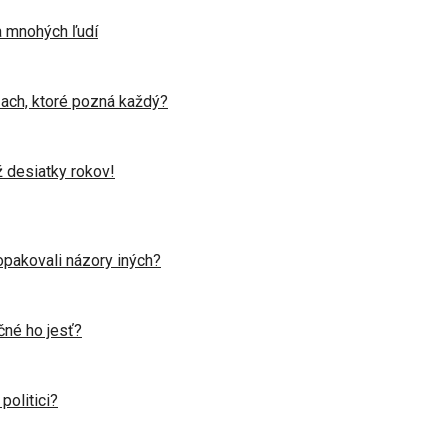
ka mnohých ľudí
ňach, ktoré pozná každý?
ž desiatky rokov!
opakovali názory iných?
čné ho jesť?
politici?