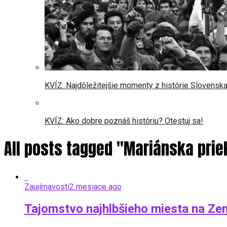
KVÍZ: Najdôležitejšie momenty z histórie Slovensk
KVÍZ: Ako dobre poznáš históriu? Otestuj sa!
All posts tagged "Mariánska pri
Zaujímavosti
2 mesiace ago
Tajomstvo najhlbšieho miesta na Zem