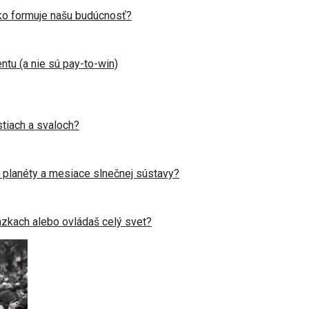
ako formuje našu budúcnosť?
entu (a nie sú pay-to-win)
stiach a svaloch?
planéty a mesiace slnečnej sústavy?
ázkach alebo ovládaš celý svet?