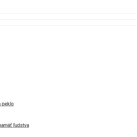
a peklo
pamäť ľudstva