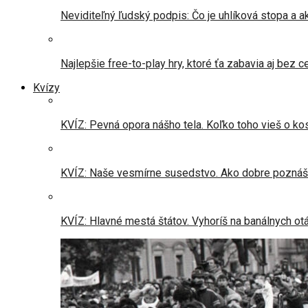
Neviditeľný ľudský podpis: Čo je uhlíková stopa a 
Najlepšie free-to-play hry, ktoré ťa zabavia aj bez c
Kvízy
KVÍZ: Pevná opora nášho tela. Koľko toho vieš o ko
KVÍZ: Naše vesmírne susedstvo. Ako dobre poznáš 
KVÍZ: Hlavné mestá štátov. Vyhoríš na banálnych ot