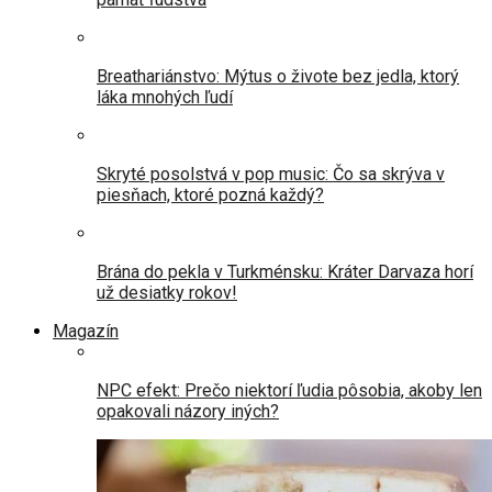
Breathariánstvo: Mýtus o živote bez jedla, ktorý
láka mnohých ľudí
Skryté posolstvá v pop music: Čo sa skrýva v
piesňach, ktoré pozná každý?
Brána do pekla v Turkménsku: Kráter Darvaza horí
už desiatky rokov!
Magazín
NPC efekt: Prečo niektorí ľudia pôsobia, akoby len
opakovali názory iných?