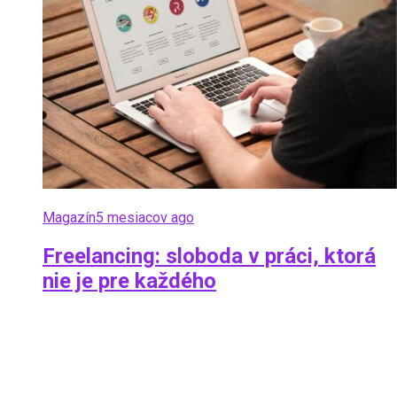
Magazín
5 mesiacov ago
Freelancing: sloboda v práci, ktorá
nie je pre každého
Ráno pracuješ z domu, poobede z kaviarne, budúci
týždeň z inej krajiny. Žiadny fixný pracovný čas, žiadny
šéf za chrbtom. Takto si mnohí predstavujú freelancing.
Realita...