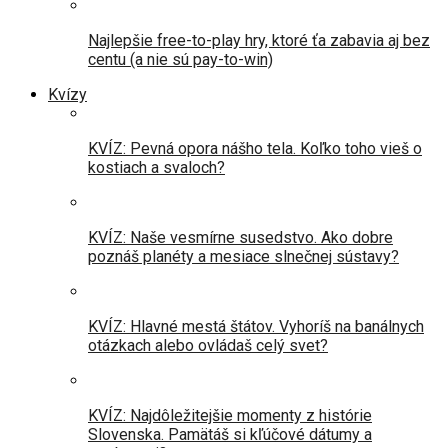
Najlepšie free-to-play hry, ktoré ťa zabavia aj bez
centu (a nie sú pay-to-win)
Kvízy
KVÍZ: Pevná opora nášho tela. Koľko toho vieš o
kostiach a svaloch?
KVÍZ: Naše vesmírne susedstvo. Ako dobre
poznáš planéty a mesiace slnečnej sústavy?
KVÍZ: Hlavné mestá štátov. Vyhoríš na banálnych
otázkach alebo ovládaš celý svet?
KVÍZ: Najdôležitejšie momenty z histórie
Slovenska. Pamätáš si kľúčové dátumy a