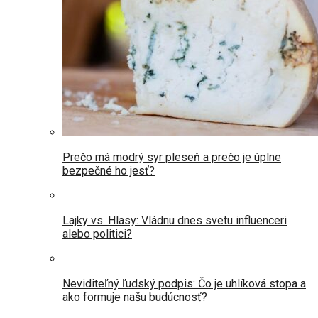
Prečo má modrý syr pleseň a prečo je úplne
bezpečné ho jesť?
Lajky vs. Hlasy: Vládnu dnes svetu influenceri
alebo politici?
Neviditeľný ľudský podpis: Čo je uhlíková stopa a
ako formuje našu budúcnosť?