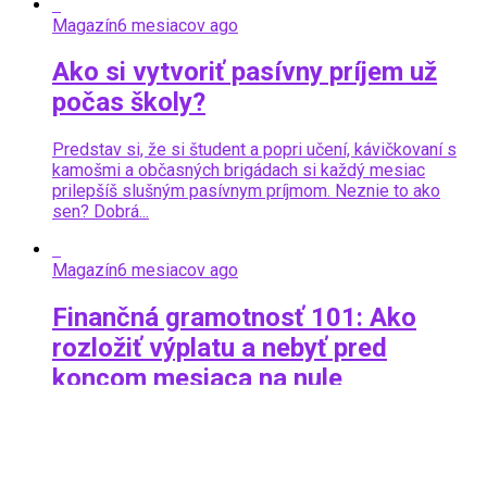
Magazín
6 mesiacov ago
Ako si vytvoriť pasívny príjem už
počas školy?
Predstav si, že si študent a popri učení, kávičkovaní s
kamošmi a občasných brigádach si každý mesiac
prilepšíš slušným pasívnym príjmom. Neznie to ako
sen? Dobrá...
Magazín
6 mesiacov ago
Finančná gramotnosť 101: Ako
rozložiť výplatu a nebyť pred
koncom mesiaca na nule
Priznajme si to. Ten pocit, keď ti na účet cinkne prvá
výplata z brigády, alebo prvé TPP-čko, je
neprekonateľný. Máš pocit, že svet ti leží pri...