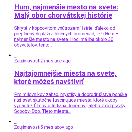
Hum, najmenšie mesto na svete:
Malý obor chorvátskej histórie
Skryté v kopcovitom vnútrozemí Istrie, ďaleko od
preplnených pláží a hlučných promenád, leží Hum –
najmenšie mesto na svete. Hoci má iba okolo 30
obyvateľov, tento...
Zaujímavosti
2 mesiace ago
Najtajomnejšie miesta na svete,
ktoré môžeš navštíviť
Pre milovníkov záhad, mystiky a dobrodružstva ponúka
náš svet skutočne fascinujúce miesta, ktoré akoby
vypadli z filmov o Indiana Jonesovi, alebo z rozprávky
Scooby-Doo. Tieto miesta...
Zaujímavosti
5 mesiacov ago