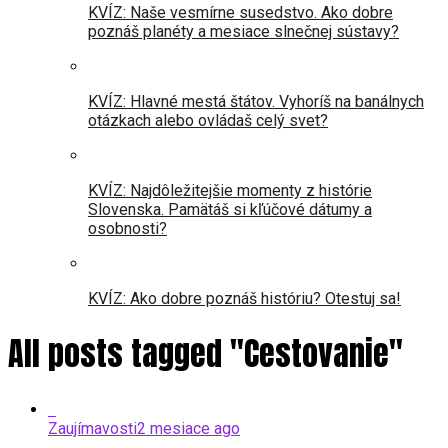
KVÍZ: Naše vesmírne susedstvo. Ako dobre
poznáš planéty a mesiace slnečnej sústavy?
KVÍZ: Hlavné mestá štátov. Vyhoríš na banálnych
otázkach alebo ovládaš celý svet?
KVÍZ: Najdôležitejšie momenty z histórie
Slovenska. Pamätáš si kľúčové dátumy a
osobnosti?
KVÍZ: Ako dobre poznáš históriu? Otestuj sa!
All posts tagged "Cestovanie"
Zaujímavosti
2 mesiace ago