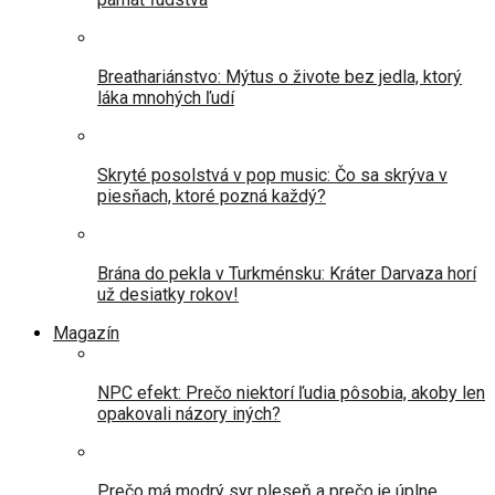
Breathariánstvo: Mýtus o živote bez jedla, ktorý
láka mnohých ľudí
Skryté posolstvá v pop music: Čo sa skrýva v
piesňach, ktoré pozná každý?
Brána do pekla v Turkménsku: Kráter Darvaza horí
už desiatky rokov!
Magazín
NPC efekt: Prečo niektorí ľudia pôsobia, akoby len
opakovali názory iných?
Prečo má modrý syr pleseň a prečo je úplne