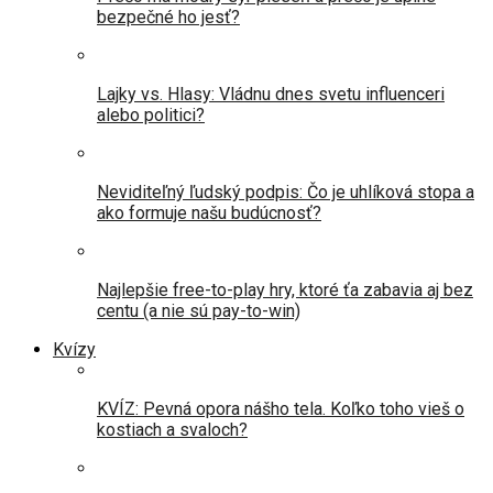
bezpečné ho jesť?
Lajky vs. Hlasy: Vládnu dnes svetu influenceri
alebo politici?
Neviditeľný ľudský podpis: Čo je uhlíková stopa a
ako formuje našu budúcnosť?
Najlepšie free-to-play hry, ktoré ťa zabavia aj bez
centu (a nie sú pay-to-win)
Kvízy
KVÍZ: Pevná opora nášho tela. Koľko toho vieš o
kostiach a svaloch?