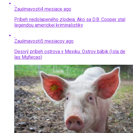
Zaujímavosti
4 mesiace ago
Príbeh nedolapeného zlodeja: Ako sa D.B. Cooper stal
legendou americkej kriminalistiky
Zaujímavosti
5 mesiacov ago
Desivý príbeh ostrova v Mexiku: Ostrov bábik (Isla de
las Muñecas)