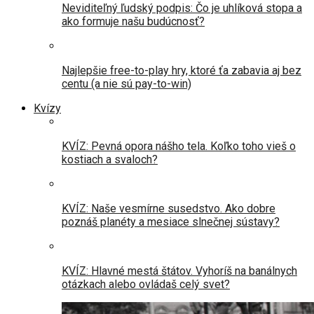
Neviditeľný ľudský podpis: Čo je uhlíková stopa a
ako formuje našu budúcnosť?
Najlepšie free-to-play hry, ktoré ťa zabavia aj bez
centu (a nie sú pay-to-win)
Kvízy
KVÍZ: Pevná opora nášho tela. Koľko toho vieš o
kostiach a svaloch?
KVÍZ: Naše vesmírne susedstvo. Ako dobre
poznáš planéty a mesiace slnečnej sústavy?
KVÍZ: Hlavné mestá štátov. Vyhoríš na banálnych
otázkach alebo ovládaš celý svet?