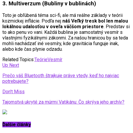
3. Multiverzum (Bubliny v bublinách)
Toto je obľúbená téma sci-fi, ale má reálne základy v teórii
kozmickej inflácie. Podľa nej
náš Veľký tresk bol len malou
lokálnou udalosťou v oveľa väčšom priestore
. Predstav si
to ako penu vo vani. Každá bublina je samostatný vesmír s
vlastnými fyzikálnymi zákonmi. Za našou hranicou by sa teda
mohli nachádzať iné vesmíry, kde gravitácia funguje inak,
alebo kde čas plynie odzadu.
Related Topics:
Teórie
Vesmír
Up Next
Prečo váš Bluetooth štrajkuje práve vtedy, keď ho najviac
potrebujete?
Don't Miss
Tajomstvá ukryté za múrmi Vatikánu: Čo skrýva jeho archív?
Ďalšie články