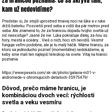
Za hranicou poznania: Čo sa skrýva tam,
kam už nedovidíme?
Predstav si, že stojíš uprostred tmavej noci na lúke a v ruke
držíš baterku. Posvietiš pred seba a vidíš iba pár metrov pred
seba. Ale znamená to, že za hranicou dopadu tvojho svetla už
nič neexistuje? Jasné že nie. Lúka pokračuje ďalej, za ňou sú
hory, mestá a oceány… Vieš o nich, hoci ich nevidíš. Vesmír
funguje veľmi podobne, ale je tu malý háčik. Máme hranicu, za
ktorú sa jednoducho pozrieť (momentálne) nedokážeme, aj
keby sme mali ten najlepší teleskop na svete. Vitaj na hranici
poznania.
https://www.pexels.com/sk-sk/photo/galaxia-m31-v-
andromede-v-ohromujucich-detailoch-35975479/
Dôvod, prečo máme hranicu, je
kombináciou dvoch vecí: rýchlosti
svetla a veku vesmíru