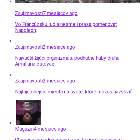
Zaujímavosti
7 mesiacov ago
Vo Francúzsku ľudia nesmeli prasa pomenovať
Napoleon
Zaujímavosti
2 mesiace ago
Najväčší žijúci organizmus: podhubie huby druhu
Armillaria ostoyae
Zaujímavosti
2 mesiace ago
Najtajomnejšie miesta na svete, ktoré môžeš navštíviť
Magazín
4 mesiace ago
Ghosting, breadcrumbing a iné toxické správania v