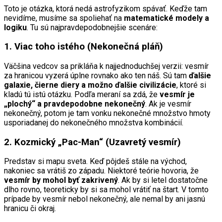
Toto je otázka, ktorá nedá astrofyzikom spávať. Keďže tam
nevidíme, musíme sa spoliehať na
matematické modely a
logiku
. Tu sú najpravdepodobnejšie scenáre:
1. Viac toho istého (Nekonečná pláň)
Väčšina vedcov sa prikláňa k najjednoduchšej verzii: vesmír
za hranicou vyzerá úplne rovnako ako ten náš. Sú tam
ďalšie
galaxie, čierne diery a možno ďalšie civilizácie
, ktoré si
kladú tú istú otázku. Podľa meraní sa zdá, že
vesmír je
„plochý“ a pravdepodobne nekonečný
. Ak je vesmír
nekonečný, potom je tam vonku nekonečné množstvo hmoty
usporiadanej do nekonečného množstva kombinácií.
2. Kozmický „Pac-Man“ (Uzavretý vesmír)
Predstav si mapu sveta. Keď pôjdeš stále na východ,
nakoniec sa vrátiš zo západu. Niektoré teórie hovoria, že
vesmír by mohol byť zakrivený
. Ak by si letel dostatočne
dlho rovno, teoreticky by si sa mohol vrátiť na štart. V tomto
prípade by vesmír nebol nekonečný, ale nemal by ani jasnú
hranicu či okraj.