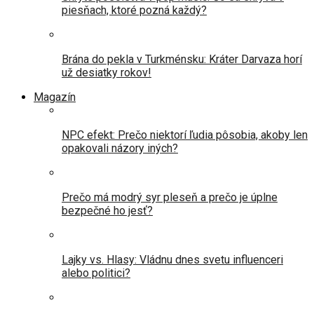
piesňach, ktoré pozná každý?
Brána do pekla v Turkménsku: Kráter Darvaza horí
už desiatky rokov!
Magazín
NPC efekt: Prečo niektorí ľudia pôsobia, akoby len
opakovali názory iných?
Prečo má modrý syr pleseň a prečo je úplne
bezpečné ho jesť?
Lajky vs. Hlasy: Vládnu dnes svetu influenceri
alebo politici?