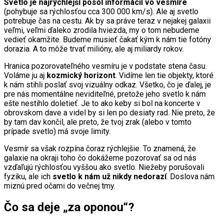
Svetlo je najrýchlejší posol informácií vo vesmíre
(pohybuje sa rýchlosťou cca 300 000 km/s). Ale aj svetlo
potrebuje čas na cestu. Ak by sa práve teraz v nejakej galaxii
veľmi, veľmi ďaleko zrodila hviezda, my o tom nebudeme
vedieť okamžite. Budeme musieť čakať kým k nám tie fotóny
dorazia. A to môže trvať milióny, ale aj miliardy rokov.
Hranica pozorovateľného vesmíru je v podstate stena času.
Voláme ju aj
kozmický horizont
. Vidíme len tie objekty, ktoré
k nám stihli poslať svoj vizuálny odkaz. Všetko, čo je ďalej, je
pre nás momentálne neviditeľné, pretože jeho svetlo k nám
ešte nestihlo doletieť. Je to ako keby si bol na koncerte v
obrovskom dave a videl by si len po desiaty rad. Nie preto, že
by tam dav končil, ale preto, že tvoj zrak (alebo v tomto
prípade svetlo) má svoje limity.
Vesmír sa však rozpína čoraz rýchlejšie. To znamená, že
galaxie na okraji toho čo dokážeme pozorovať sa od nás
vzďaľujú rýchlosťou vyššou ako svetlo. Niežeby porušovali
fyziku, ale ich
svetlo k nám už nikdy nedorazí
. Doslova nám
miznú pred očami do večnej tmy.
Čo sa deje „za oponou“?