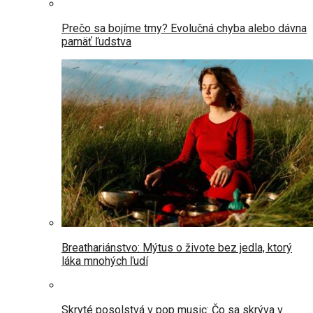
Prečo sa bojíme tmy? Evolučná chyba alebo dávna
pamäť ľudstva
Breathariánstvo: Mýtus o živote bez jedla, ktorý
láka mnohých ľudí
Skryté posolstvá v pop music: Čo sa skrýva v